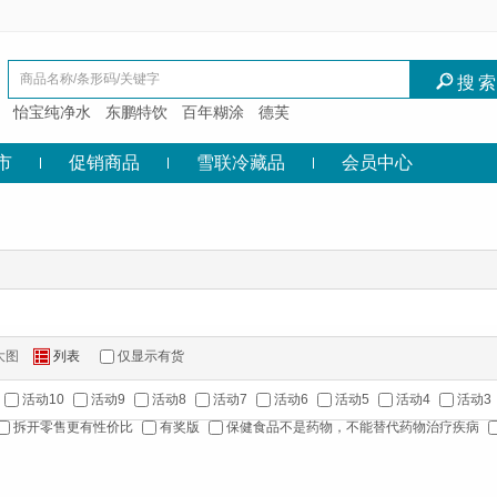
I
搜
怡宝纯净水
东鹏特饮
百年糊涂
德芙
市
促销商品
雪联冷藏品
会员中心
大图
列表
仅显示有货
Z
活动10
活动9
活动8
活动7
活动6
活动5
活动4
活动3
拆开零售更有性价比
有奖版
保健食品不是药物，不能替代药物治疗疾病