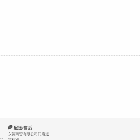
C
配送/售后
东莞商贸有限公司门店退
”
货标准