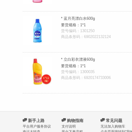
* 蓝月亮漂白水600g
要货规格：1*1
货号编码：1301250
商品条形码：6902022132124
* 立白彩衣漂液600g
要货规格：1*1
货号编码：1300035
商品条形码：6920174733006
C
新手上路
C
购物指南
C
常见问题
平台用户服务协议
支付说明
无法加入购物车
幸运大转盘
平台下单流程
点击页面跳转到“我的