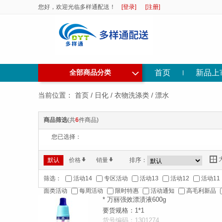
您好，欢迎光临多样通配送！
[登录]
[注册]
◇
首页
新品上
全部商品分类
当前位置：
首页
/
日化
/
衣物洗涤类
/
漂水
商品筛选
(共
6
件商品)
您已选择：
Y
默认
价格
*
销量
*
排序：
筛选：
活动14
专区活动
活动13
活动12
活动11
面类活动
每周活动
限时特惠
活动通知
高毛利新品
* 万丽强效漂渍液600g
要货规格：1*1
货号编码：1301274