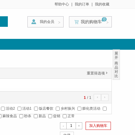
帮助中心
|
我的订单
|
我的收藏
0
我的购物车
我的会员
索
>
>
>
展
开
商
品
对
重置筛选项
'
比
1
/
1
4
5
活动2
活动1
饭店餐饮
乡村振兴
膨化类活动
麻辣食品
秒杀
新品
促销
正常
-
+
加入购物车