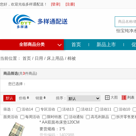
您好，欢迎光临多样通配送！
[登录]
[注册]
怡宝纯净
◇
首页
新品上市
全部商品分类
当前位置：
首页
/
日用
/
床上用品
/
棉被
商品筛选
(共
3
件商品)
您已选择：
大图
列表
Y
Z
默认
价格
*
销量
*
排序：
筛选：
活动14
专区活动
活动13
活动12
活动11
活动10
面类活动
每周活动
限时特惠
活动通知
高毛利新品
拆开零售更
* AA双面布床垫120CM
要货规格：1*5
货号编码：1402988