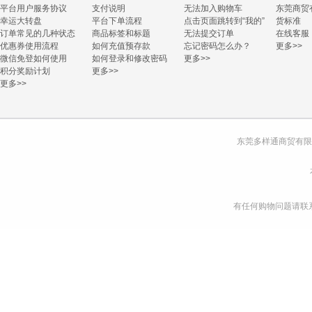
平台用户服务协议
支付说明
无法加入购物车
东莞商贸
幸运大转盘
平台下单流程
点击页面跳转到“我的”
货标准
订单常见的几种状态
商品标签和标题
无法提交订单
在线客服
优惠券使用流程
如何充值预存款
忘记密码怎么办？
更多>>
微信免登如何使用
如何登录和修改密码
更多>>
积分奖励计划
更多>>
更多>>
东莞多样通商贸有限
有任何购物问题请联系我们