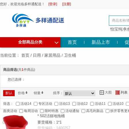
您好，欢迎光临多样通配送！
[登录]
[注册]
怡宝纯净
◇
首页
新品上市
全部商品分类
当前位置：
首页
/
日用
/
家居用品
/
卫生桶
商品筛选
(共
1
件商品)
您已选择：
大图
列表
Y
Z
默认
价格
*
销量
*
排序：
筛选：
活动14
专区活动
活动13
活动12
活动11
活动10
面类活动
每周活动
限时特惠
活动通知
高毛利新品
拆开零售更
* 502洁丽地拖桶
要货规格：1*1
货号编码：1400257