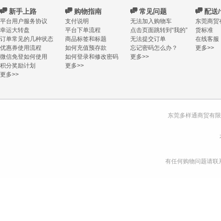
C
新手上路
C
购物指南
C
常见问题
C
配送
平台用户服务协议
支付说明
无法加入购物车
东莞商贸
幸运大转盘
平台下单流程
点击页面跳转到“我的”
货标准
订单常见的几种状态
商品标签和标题
无法提交订单
在线客服
优惠券使用流程
如何充值预存款
忘记密码怎么办？
更多>>
微信免登如何使用
如何登录和修改密码
更多>>
积分奖励计划
更多>>
更多>>
东莞多样通商贸有限
有任何购物问题请联系我们