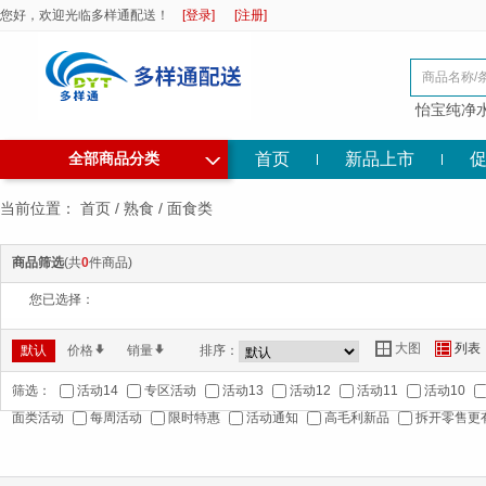
您好，欢迎光临多样通配送！
[登录]
[注册]
怡宝纯净
◇
首页
新品上市
全部商品分类
当前位置：
首页
/
熟食
/
面食类
商品筛选
(共
0
件商品)
您已选择：
大图
列表
Y
Z
默认
价格
*
销量
*
排序：
筛选：
活动14
专区活动
活动13
活动12
活动11
活动10
面类活动
每周活动
限时特惠
活动通知
高毛利新品
拆开零售更