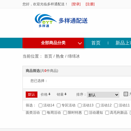
您好，欢迎光临多样通配送！
[登录]
[注册]
◇
首页
新品上
全部商品分类
当前位置：
首页
/
熟食
/
绵绵冰
商品筛选
(共
0
件商品)
您已选择：
Y
默认
价格
*
销量
*
排序：
筛选：
活动14
专区活动
活动13
活动12
活动11
面类活动
每周活动
限时特惠
活动通知
高毛利新品