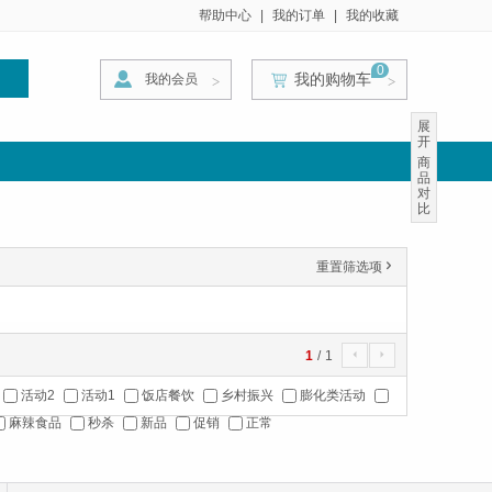
帮助中心
|
我的订单
|
我的收藏
0
我的购物车
我的会员
索
>
>
>
展
开
商
品
对
比
重置筛选项
'
1
/
1
4
5
活动2
活动1
饭店餐饮
乡村振兴
膨化类活动
麻辣食品
秒杀
新品
促销
正常