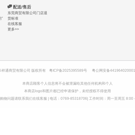
C
配送/售后
东莞商贸有限公司门店退
”
货标准
在线客服
更多>>
多样通商贸有限公司 版权所有
粤ICP备2025395589号
粤公网安备44196402000
本商店顾客个人信息将不会被泄漏给其他任何机构和个人
本商店logo和图片都已经申请保护，未经授权不得使用
物问题请联系我们在线客服 | 电话：0769-85318706| 工作时间：周一至周五 8:00－