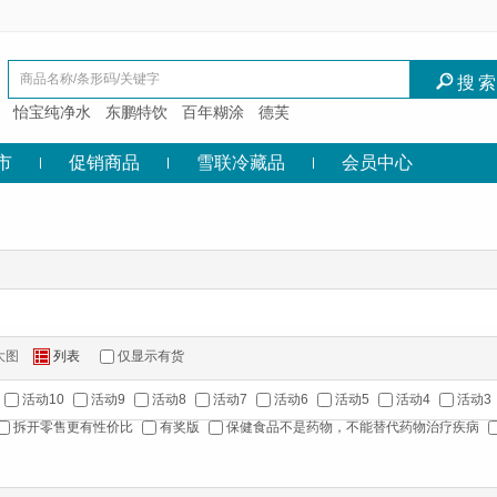
I
搜
怡宝纯净水
东鹏特饮
百年糊涂
德芙
市
促销商品
雪联冷藏品
会员中心
大图
列表
仅显示有货
Z
活动10
活动9
活动8
活动7
活动6
活动5
活动4
活动3
拆开零售更有性价比
有奖版
保健食品不是药物，不能替代药物治疗疾病