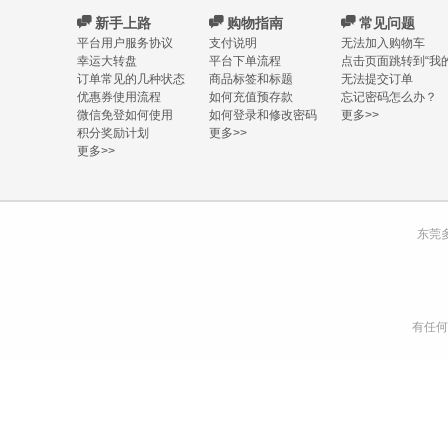
C
新手上路
C
购物指南
C
常见问题
平台用户服务协议
支付说明
无法加入购物车
幸运大转盘
平台下单流程
点击页面跳转到“我的
订单常见的几种状态
商品标签和标题
无法提交订单
优惠券使用流程
如何充值预存款
忘记密码怎么办？
微信免登如何使用
如何登录和修改密码
更多>>
积分奖励计划
更多>>
更多>>
东莞
有任何购