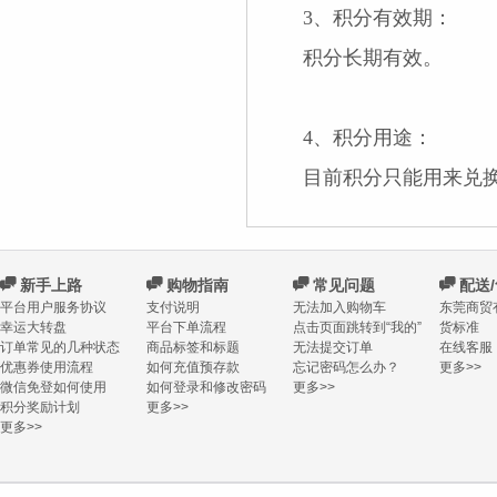
3、积分有效期：
积分长期有效。
4、积分用途：
目前积分只能用来兑
C
新手上路
C
购物指南
C
常见问题
C
配送
平台用户服务协议
支付说明
无法加入购物车
东莞商贸
幸运大转盘
平台下单流程
点击页面跳转到“我的”
货标准
订单常见的几种状态
商品标签和标题
无法提交订单
在线客服
优惠券使用流程
如何充值预存款
忘记密码怎么办？
更多>>
微信免登如何使用
如何登录和修改密码
更多>>
积分奖励计划
更多>>
更多>>