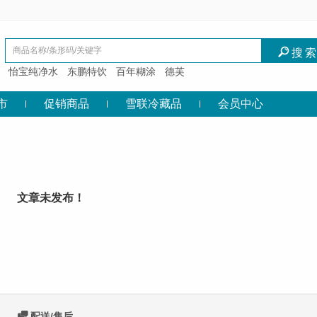
I
搜
怡宝纯净水
东鹏特饮
百年糊涂
德芙
市
促销商品
雪联冷藏品
会员中心
文章未发布！
C
配送/售后